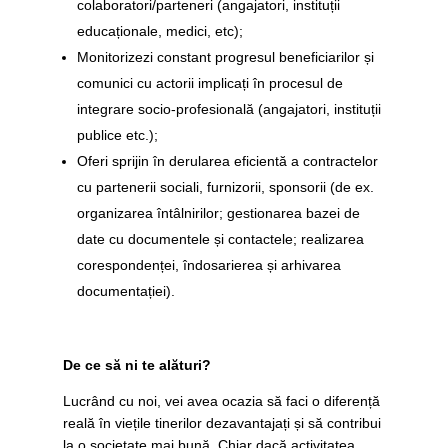
colaboratori/parteneri (
angajatori, instituții
educaționale, medici, etc);
Monitorizezi constant progresul beneficiarilor și
comunici cu actorii implicați în procesul de
integrare socio-profesională (angajatori, instituții
publice etc.);
Oferi sprijin în derularea eficientă a contractelor
cu partenerii sociali, furnizorii, sponsorii (de ex.
organizarea întâlnirilor; gestionarea bazei de
date cu documentele și contactele; realizarea
corespondenței, îndosarierea și arhivarea
documentației).
De ce să ni te alături?
Lucrând cu noi, vei avea ocazia să faci o diferență
reală în viețile tinerilor dezavantajați și să contribui
la o societate mai bună. Chiar dacă activitatea