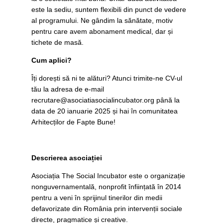
este la sediu, suntem flexibili din punct de vedere
al programului. Ne gândim la sănătate, motiv
pentru care avem abonament medical, dar și
tichete de masă.
Cum aplici?
Îți dorești să ni te alături? Atunci trimite-ne CV-ul
tău la adresa de e-mail
recrutare@asociatiasocialincubator.org
până la
data de 20 ianuarie 2025 și hai în comunitatea
Arhitecților de Fapte Bune!
Descrierea asociației
Asociația The Social Incubator este o organizație
nonguvernamentală, nonprofit înființată în 2014
pentru a veni în sprijinul tinerilor din medii
defavorizate din România prin intervenții sociale
directe, pragmatice și creative.