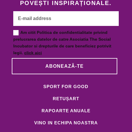
POVEȘTI INSPIRAȚIONALE.
Am citit Politica de confidentialitate privind
prelucrarea datelor de catre Asociatia The Social
Incubator si drepturile de care beneficiez potrivit
legii.
click aici
ABONEAZĂ-TE
SPORT FOR GOOD
RETUȘART
RAPOARTE ANUALE
VINO IN ECHIPA NOASTRA