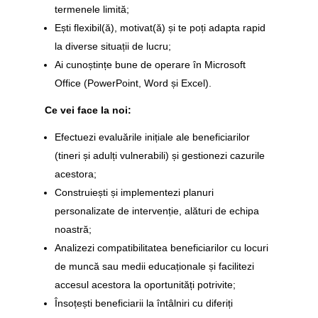
termenele limită;
Ești flexibil(ă), motivat(ă) și te poți adapta rapid
la diverse situații de lucru;
Ai cunoștințe bune de operare în Microsoft
Office (PowerPoint, Word și Excel).
Ce vei face la noi:
Efectuezi evaluările inițiale ale beneficiarilor
(tineri și adulți vulnerabili) și gestionezi cazurile
acestora;
Construiești și implementezi planuri
personalizate de intervenție, alături de echipa
noastră;
Analizezi compatibilitatea beneficiarilor cu locuri
de muncă sau medii educaționale și facilitezi
accesul acestora la oportunități potrivite;
Însoțești beneficiarii la întâlniri cu
diferiți