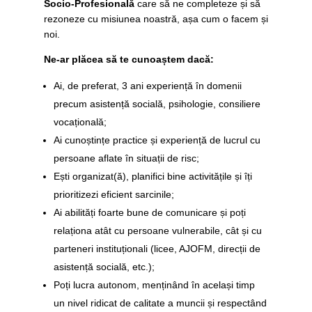
Socio-Profesională
care să ne completeze și să
rezoneze cu misiunea noastră, așa cum o facem și
noi.
Ne-ar plăcea să te cunoaștem dacă:
Ai, de preferat,
3 ani experiență în domenii
precum asistență socială, psihologie, consiliere
vocațională
;
Ai cunoștințe practice și experiență de lucrul cu
persoane aflate în situații de risc;
Ești organizat(ă), planifici bine activitățile și îți
prioritizezi eficient sarcinile;
Ai abilități foarte bune de comunicare și poți
relaționa atât cu persoane vulnerabile, cât și cu
parteneri instituționali (licee, AJOFM, direcții de
asistență socială, etc.);
Poți lucra autonom, menținând în același timp
un nivel ridicat de calitate a muncii și respectând