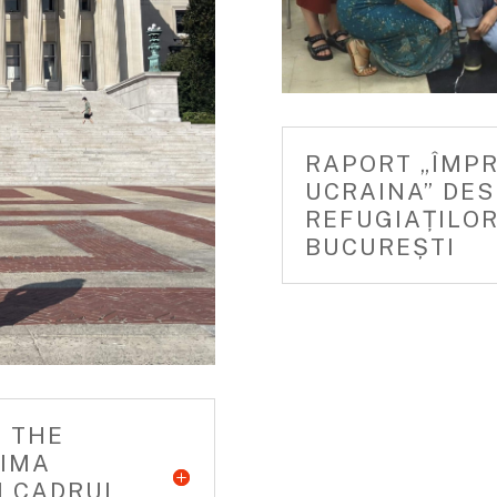
RAPORT „ÎMP
UCRAINA” DES
REFUGIAȚILOR
BUCUREȘTI
L THE
RIMA
N CADRUL