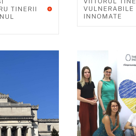
VIITORUL TINE
I
VULNERABILE
U TINERII
INNOMATE
INUL