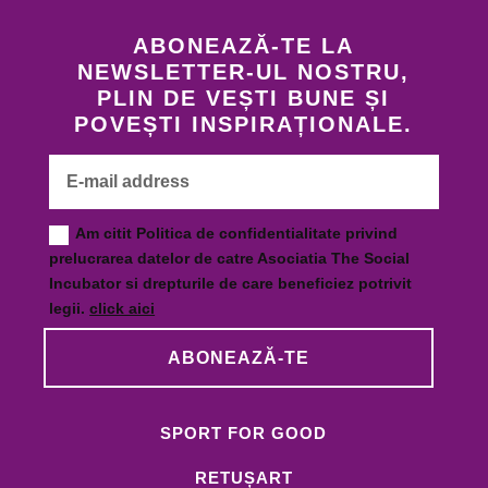
ABONEAZĂ-TE LA
NEWSLETTER-UL NOSTRU,
PLIN DE VEȘTI BUNE ȘI
POVEȘTI INSPIRAȚIONALE.
Am citit Politica de confidentialitate privind
prelucrarea datelor de catre Asociatia The Social
Incubator si drepturile de care beneficiez potrivit
legii.
click aici
ABONEAZĂ-TE
SPORT FOR GOOD
RETUȘART