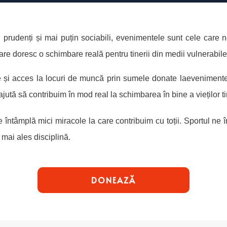
prudenți și mai puțin sociabili, evenimentele sunt cele care 
re doresc o schimbare reală pentru tinerii din medii vulnerabile
e și acces la locuri de muncă prin sumele donate laevenimente
ajută să contribuim în mod real la schimbarea în bine a vieților tin
 întâmplă mici miracole la care contribuim cu toții. Sportul ne î
mai ales disciplină.
DONEAZĂ