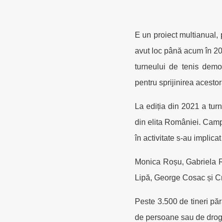
E un proiect multianual,
avut loc până acum în 201
turneului de tenis demons
pentru sprijinirea acestor
La ediția din 2021 a tur
din elita României. Campion
în activitate s-au implica
Monica Roșu, Gabriela R
Lipă, George Cosac și Cri
Peste 3.500 de tineri pără
de persoane sau de drogu