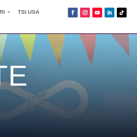
RI
TSI USA
TE