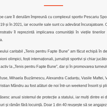
 pe care îl derulăm împreună cu complexul sportiv Pescariu Sp
9 și în 2021, iar ecourile sale sunt cu adevărat încurajatoare. O
trativ îl reprezintă implicarea comunității în viețile tinerilo
a.
neului caritabil „Tenis pentru Fapte Bune” am făcut echipă în de
i olimpici, foști internaționali, jurnaliști sportivi și chiar jucăt
t activ la „Tenis pentru Fapte Bune”, dar și în promovarea turneul
use, Mihaela Buzărnescu, Alexandra Cadanțu, Vasile Maftei, Vi
stian Mândru au fost alături de noi într-un weekend însorit și pli
sesc anual sistemul de protecție a statului, iar mulți dintre ei d
ri și rămân fără locuință. Doar 1 din 40 reușește să se angajez