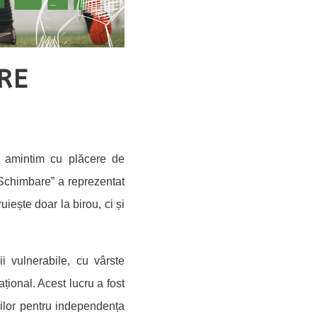
RE
e amintim cu plăcere de
 Schimbare” a reprezentat
iește doar la birou, ci și
 vulnerabile, cu vârste
țional. Acest lucru a fost
arilor pentru independența