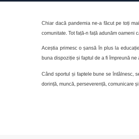
Chiar dacă pandemia ne-a făcut pe toți mai 
comunitate. Tot față-n față adunăm oameni ca
Aceștia primesc o șansă în plus la educați
buna dispoziție și faptul de a fi împreună ne 
Când sportul și faptele bune se întâlnesc, se
dorință, muncă, perseverență, comunicare și 