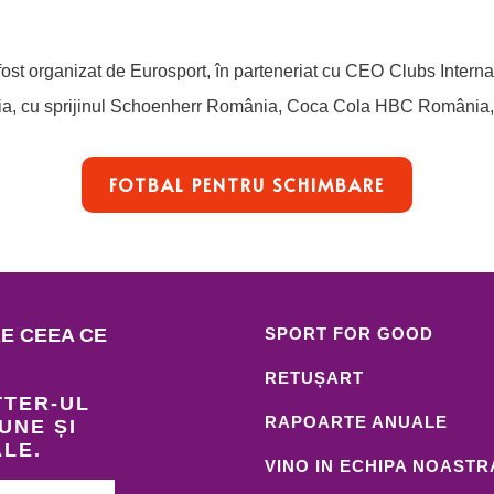
ost organizat de Eurosport, în parteneriat cu CEO Clubs Intern
a, cu sprijinul Schoenherr România, Coca Cola HBC România,
FOTBAL PENTRU SCHIMBARE
RE CEEA CE
SPORT FOR GOOD
RETUȘART
TTER-UL
RAPOARTE ANUALE
UNE ȘI
ALE.
VINO IN ECHIPA NOASTR