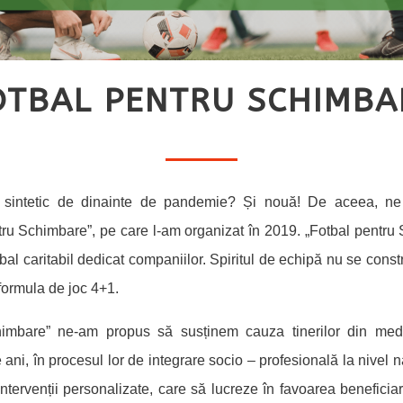
OTBAL PENTRU SCHIMBA
e sintetic de dinainte de pandemie? Și nouă! De aceea, n
ru Schimbare”, pe care l-am organizat în 2019. „Fotbal pentru
al caritabil dedicat companiilor. Spiritul de echipă nu se constru
o formula de joc 4+1.
himbare” ne-am propus să susținem cauza tinerilor din medii
 ani, în procesul lor de integrare socio – profesională la nivel na
 intervenții personalizate, care să lucreze în favoarea benefici