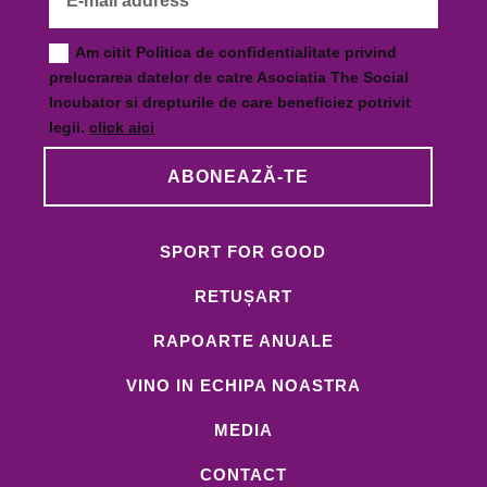
Am citit Politica de confidentialitate privind
prelucrarea datelor de catre Asociatia The Social
Incubator si drepturile de care beneficiez potrivit
legii.
click aici
ABONEAZĂ-TE
SPORT FOR GOOD
RETUȘART
RAPOARTE ANUALE
VINO IN ECHIPA NOASTRA
MEDIA
CONTACT