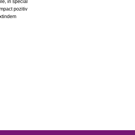
le, în special
impact pozitiv
extindem