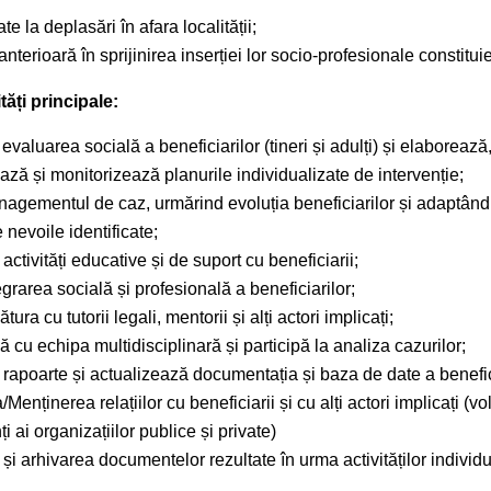
te la deplasări în afara localității;
nterioară în sprijinirea inserției lor socio-profesionale constitui
ăți principale:
valuarea socială a beneficiarilor (tineri și adulți) și elaborează
ză și monitorizează planurile individualizate de intervenție;
agementul de caz, urmărind evoluția beneficiarilor și adaptând 
e nevoile identificate;
ctivități educative și de suport cu beneficiarii;
egrarea socială și profesională a beneficiarilor;
ura cu tutorii legali, mentorii și alți actori implicați;
cu echipa multidisciplinară și participă la analiza cazurilor;
rapoarte și actualizează documentația și baza de date a benefici
Menținerea relațiilor cu beneficiarii și cu alți actori implicați (vo
i ai organizațiilor publice și private)
și arhivarea documentelor rezultate în urma activităților individ