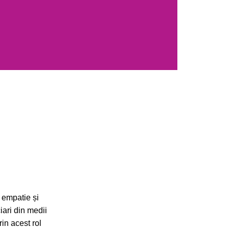
, empatie și
iari din medii
in acest rol