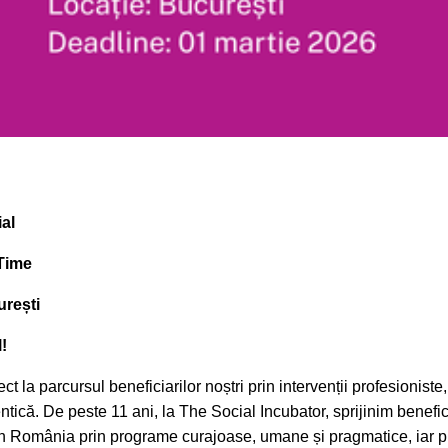
ial
-Time
urești
l!
ct la parcursul beneficiarilor noștri prin intervenții profesioniste
ntică. De peste 11 ani, la The Social Incubator, sprijinim benefic
in România prin programe curajoase, umane și pragmatice, iar pr