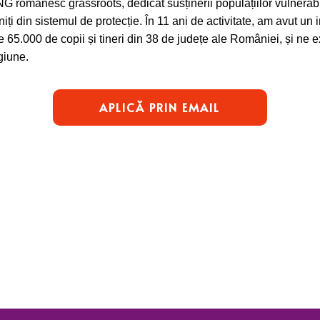
 românesc grassroots, dedicat susținerii populațiilor vulnerabi
eniți din sistemul de protecție. În 11 ani de activitate, am avut un 
 65.000 de copii și tineri din 38 de județe ale României, și ne 
giune.
APLICĂ PRIN EMAIL