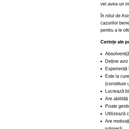
vei avea un im
În rolul de As
cazurilor bene
pentru a le ofe
Cerințe ale p
Absolvent(ă)
Deține aviz 
Experiență 
Este la cure
(constituie 
Lucrează bin
Are abilităț
Poate gesti
Utilizează 
Are motivaț
rutinieră;