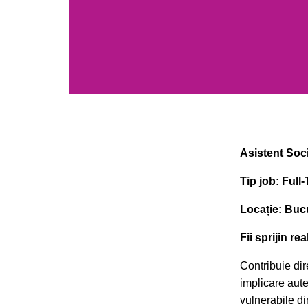
Asistent Soc
Tip job: Full
Locație: Buc
Fii sprijin rea
Contribuie dire
implicare aute
vulnerabile d