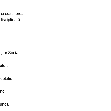
 și susținerea
idisciplinară
ilor Sociali;
ilului
detalii;
ncii;
 muncă