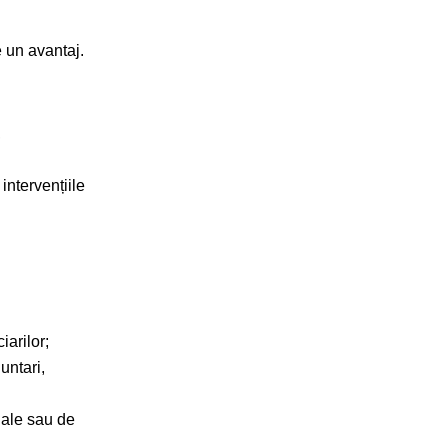
e un avantaj.
,
intervențiile
arilor;
luntari,
uale sau de