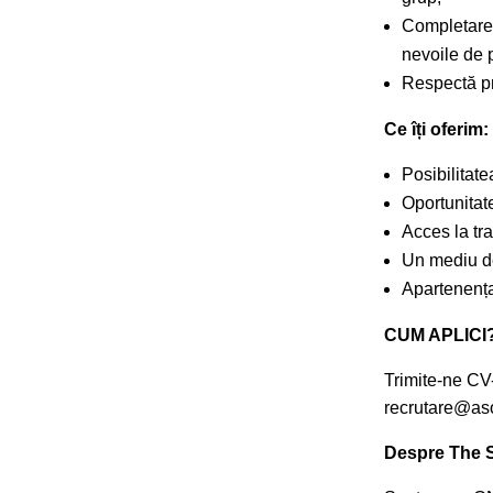
Completarea 
nevoile de 
Respectă pri
Ce îți oferim:
Posibilitate
Oportunitate
Acces la tra
Un mediu de
Apartenența
CUM APLICI
Trimite-ne CV-
recrutare@aso
Despre The S