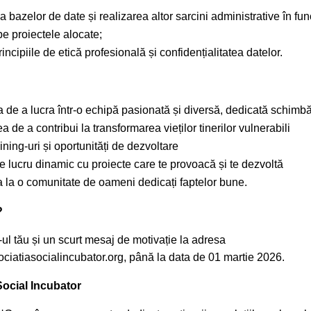
bazelor de date și realizarea altor sarcini administrative în fun
pe proiectele alocate;
ncipiile de etică profesională și confidențialitatea datelor.
a de a lucra într-o echipă pasionată și diversă, dedicată schimbă
a de a contribui la transformarea vieților tinerilor vulnerabili
ining-uri și oportunități de dezvoltare
 lucru dinamic cu proiecte care te provoacă și te dezvoltă
 la o comunitate de oameni dedicați faptelor bune.
?
ul tău și un scurt mesaj de motivație la adresa
ciatiasocialincubator.org, până la data de 01 martie 2026.
ocial Incubator