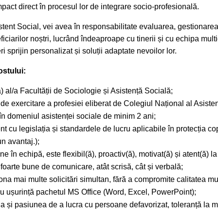
pact direct în procesul lor de integrare socio-profesională.
istent Social, vei avea în responsabilitate evaluarea, gestionarea
ficiarilor noștri, lucrând îndeaproape cu tinerii și cu echipa mult
ri sprijin personalizat și soluții adaptate nevoilor lor.
ostului:
 al/a Facultății de Sociologie și Asistență Socială;
de exercitare a profesiei eliberat de Colegiul Național al Asistenț
în domeniul asistenței sociale de minim 2 ani;
nt cu legislația și standardele de lucru aplicabile în protecția cop
un avantaj.);
e în echipă, este flexibil(ă), proactiv(ă), motivat(ă) și atent(ă) la 
i foarte bune de comunicare, atât scrisă, cât și verbală;
ona mai multe solicitări simultan, fără a compromite calitatea mu
cu ușurință pachetul MS Office (Word, Excel, PowerPoint);
ia și pasiunea de a lucra cu persoane defavorizat, toleranță la